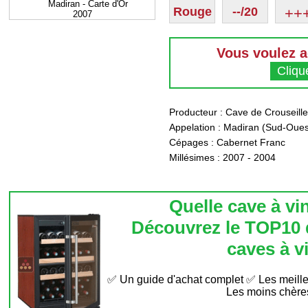
de
Maurice le
Rouge
--
/20
++
Caviste
Vous voulez a
Clique
Producteur :
Cave de Crouseill
Appelation :
Madiran
(
Sud-Oues
Cépages : Cabernet Franc
Millésimes :
2007
-
2004
Quelle cave à vin
Découvrez le TOP10 
caves à vi
✅ Un guide d'achat complet ✅ Les meille
Les moins chèr